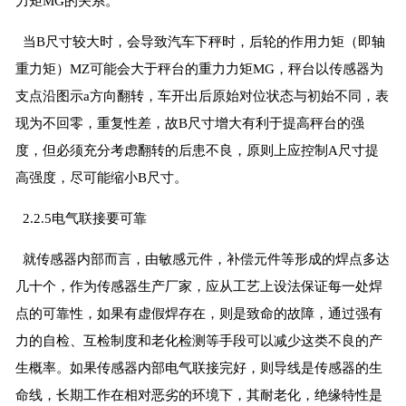
力矩MG的关系。
当B尺寸较大时，会导致汽车下秤时，后轮的作用力矩（即轴
重力矩）MZ可能会大于秤台的重力力矩MG，秤台以传感器为
支点沿图示a方向翻转，车开出后原始对位状态与初始不同，表
现为不回零，重复性差，故B尺寸增大有利于提高秤台的强
度，但必须充分考虑翻转的后患不良，原则上应控制A尺寸提
高强度，尽可能缩小B尺寸。
2.2.5电气联接要可靠
就传感器内部而言，由敏感元件，补偿元件等形成的焊点多达
几十个，作为传感器生产厂家，应从工艺上设法保证每一处焊
点的可靠性，如果有虚假焊存在，则是致命的故障，通过强有
力的自检、互检制度和老化检测等手段可以减少这类不良的产
生概率。如果传感器内部电气联接完好，则导线是传感器的生
命线，长期工作在相对恶劣的环境下，其耐老化，绝缘特性是