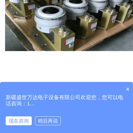
×
由
百疆图
提供技术支持
新疆盛世万达电子设备有限公司欢迎您，您可以电
CopyRight©2026 AllMobilize Inc.
话咨询：1...
现在咨询
稍后再说