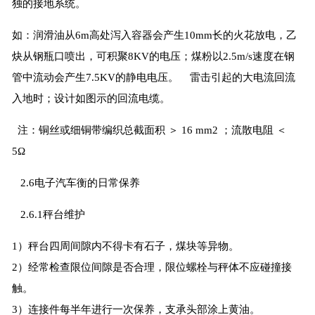
独的接地系统。
如：润滑油从6m高处泻入容器会产生10mm长的火花放电，乙
炔从钢瓶口喷出，可积聚8KV的电压；煤粉以2.5m/s速度在钢
管中流动会产生7.5KV的静电电压。 雷击引起的大电流回流
入地时；设计如图示的回流电缆。
注：铜丝或细铜带编织总截面积 ＞ 16 mm2 ；流散电阻 ＜
5Ω
2.6电子汽车衡的日常保养
2.6.1秤台维护
1）秤台四周间隙内不得卡有石子，煤块等异物。
2）经常检查限位间隙是否合理，限位螺栓与秤体不应碰撞接
触。
3）连接件每半年进行一次保养，支承头部涂上黄油。