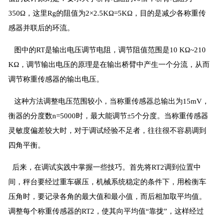
350Ω，这里Rg的阻值为2×2.5KΩ=5KΩ，目的是减少各称重传
感器并联后的环流。
图中的RT是输出电压调节电阻，调节阻值范围是10 KΩ~210
KΩ，调节输出电压的原理是在输出桥臂中产生一个分流，从而
调节称重传感器的输出电压。
这种方法调整电压范围较小，当称重传感器总输出为15mV，
衡器的分度数n=5000时，最大能调节±5个分度。当称重传感器
灵敏度偏差较大时，对于调试经验不足者，往往很不容易调到
四角平衡。
后来，在调试实践中掌握一些技巧。首先将RT2调到位置中
间，秤台要经过重车碾压，机械系统稳定的条件下，用检衡车
压角时，要记录各角的最大值和最小值，而后相加取平均值。
调整每个称重传感器的RT2，使其向平均值“靠拢”，这样经过