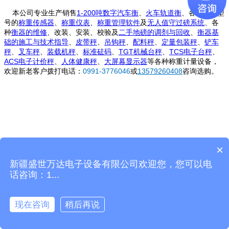
本
公司专业生产销售
1-200吨数字汽车衡
、
火车轨道衡
、各种规格型
号的
称重传感器
、
称重仪表
、
称重管理软件
及
无人值守过磅系统
、各
种
衡器的维修
、改装、安装、校验及
二手地磅的调剂与回收
、
衡器基
础的施工与技术指导
、
皮带秤
、
吊钩秤
、
配料秤
、
定量包装秤
、
铲车
秤
、
叉车秤
、
装载机秤
、
标准砝码
、
TGT机械台秤
、
TCS电子台秤
、
ACS电子计价秤
、
人体健康秤
、
大屏幕显示器
等各种称重计量设备，
欢迎新老客户拨打电话：
0991-3776046
或
13579260408
咨询选购。
由
百疆图
提供技术支持
×
新疆盛世万达电子设备有限公司欢迎您，您可以电
CopyRight©2026 AllMobilize Inc.
话咨询：1...
现在咨询
稍后再说